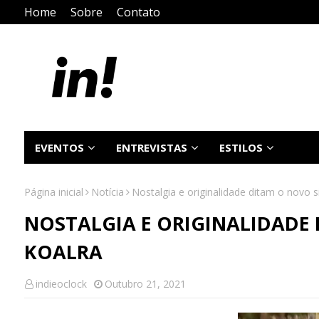
Home
Sobre
Contato
EVENTOS
ENTREVISTAS
ESTILOS
Página inicial
Notícia
Nostalgia e originalidade ditam o novo s
NOSTALGIA E ORIGINALIDADE
KOALRA
indieoclock
Outubro 21, 2021