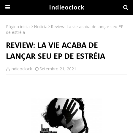
Indieoclock
Página inicial
Notícia
Review: La vie acaba de lançar seu EP
de estréia
REVIEW: LA VIE ACABA DE
LANÇAR SEU EP DE ESTRÉIA
indieoclock
Setembro 21, 2021