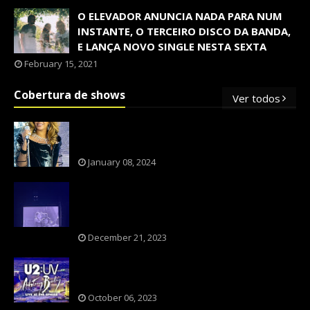
O ELEVADOR ANUNCIA NADA PARA NUM
INSTANTE, O TERCEIRO DISCO DA BANDA,
E LANÇA NOVO SINGLE NESTA SEXTA
February 15, 2021
Cobertura de shows
Ver todos
OS SHOWS INTERNACIONAIS MAIS
PEDIDOS NO BRASIL, SEGUNDO FLESCH!
January 08, 2024
NXZERO FAZ SHOW INESQUECÍVEL,
MARCANTE E FAZ O PÚBLICO REVIVER A
ADOLESCÊNCIA
December 21, 2023
A BANDA U2 CAIU NA PILHA DOS FÃS
NOSTÁLGICOS?
October 06, 2023