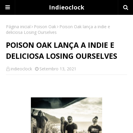
Indieoclock
Página inicial
Poison Oak
Poison Oak lança a indie e
deliciosa Losing Ourselves
POISON OAK LANÇA A INDIE E
DELICIOSA LOSING OURSELVES
indieoclock
Setembro 13, 2021