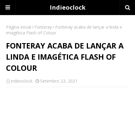
Indieoclock
Página inicial
Fonteray
Fonteray acaba de lançar a linda e
imagética Flash of Colour
FONTERAY ACABA DE LANÇAR A
LINDA E IMAGÉTICA FLASH OF
COLOUR
indieoclock
Setembro 23, 2021