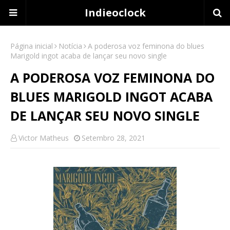
Indieoclock
Página inicial
Notícia
A poderosa voz feminona do blues
Marigold ingot acaba de lançar seu novo single
A PODEROSA VOZ FEMINONA DO
BLUES MARIGOLD INGOT ACABA
DE LANÇAR SEU NOVO SINGLE
Victor Matheus
Setembro 28, 2021