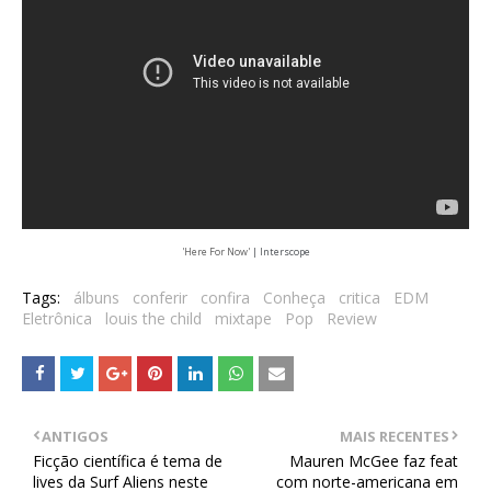
'Here For Now'
|
Interscope
Tags:
álbuns
conferir
confira
Conheça
critica
EDM
Eletrônica
louis the child
mixtape
Pop
Review
ANTIGOS
MAIS RECENTES
Ficção científica é tema de
Mauren McGee faz feat
lives da Surf Aliens neste
com norte-americana em