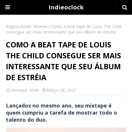
Indieoclock
Página inicial
Review
Como a beat tape de Louis The Child
consegue ser mais interessante que seu álbum de estréia
COMO A BEAT TAPE DE LOUIS
THE CHILD CONSEGUE SER MAIS
INTERESSANTE QUE SEU ÁLBUM
DE ESTRÉIA
Henrique Vitale
Março 28, 2021
Lançados no mesmo ano, seu mixtape é
quem cumpriu a tarefa de mostrar todo o
talento do duo.