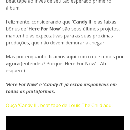
beat tape ao invés de seu tão esperado primeiro
álbum.
Felizmente, considerando que
'Candy II'
e as faixas
bônus de
'Here For Now'
são seus últimos projetos,
mantenho as expectativas para as suas próximas
produções, que não devem demorar a chegar.
Mas por enquanto, ficamos
aqui
com o que temos
por
agora
(entendeu? Porque 'Here For Now'... Ah
esquece).
'Here For Now' e 'Candy II' já estão disponíveis em
todas as plataformas.
Ouça 'Candy II', beat tape de Louis The Child aqui.