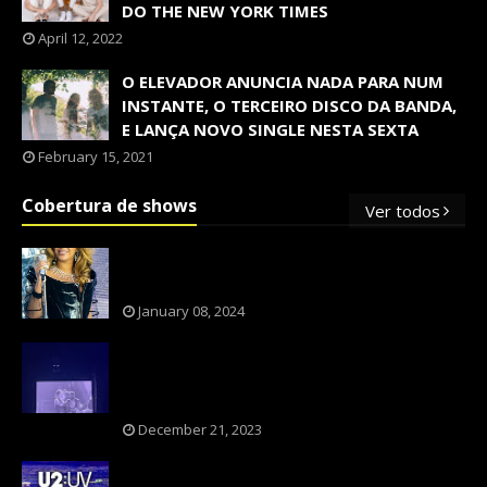
DO THE NEW YORK TIMES
April 12, 2022
O ELEVADOR ANUNCIA NADA PARA NUM
INSTANTE, O TERCEIRO DISCO DA BANDA,
E LANÇA NOVO SINGLE NESTA SEXTA
February 15, 2021
Cobertura de shows
Ver todos
OS SHOWS INTERNACIONAIS MAIS
PEDIDOS NO BRASIL, SEGUNDO FLESCH!
January 08, 2024
NXZERO FAZ SHOW INESQUECÍVEL,
MARCANTE E FAZ O PÚBLICO REVIVER A
ADOLESCÊNCIA
December 21, 2023
A BANDA U2 CAIU NA PILHA DOS FÃS