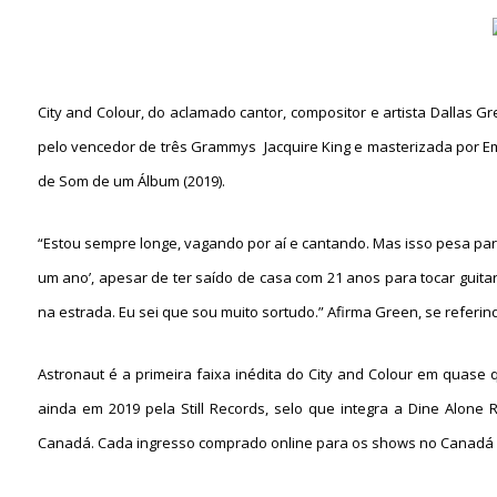
City and Colour, do aclamado cantor, compositor e artista Dallas G
pelo vencedor de três Grammys  Jacquire King e masterizada por Em
de Som de um Álbum (2019).
“Estou sempre longe, vagando por aí e cantando. Mas isso pesa par
um ano’, apesar de ter saído de casa com 21 anos para tocar guitar
na estrada. Eu sei que sou muito sortudo.” Afirma Green, se referind
Astronaut é a primeira faixa inédita do City and Colour em quase 
ainda em 2019 pela Still Records, selo que integra a Dine Alone
Canadá. Cada ingresso comprado online para os shows no Canadá inc