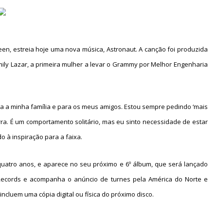
reen, estreia hoje uma nova música, Astronaut. A canção foi produzida 
ily Lazar, a primeira mulher a levar o Grammy por Melhor Engenharia 
a a minha família e para os meus amigos. Estou sempre pedindo ‘mais 
ra. É um comportamento solitário, mas eu sinto necessidade de estar 
o à inspiração para a faixa.
quatro anos, e aparece no seu próximo e 6º álbum, que será lançado 
 Records e acompanha o anúncio de turnes pela América do Norte e 
luem uma cópia digital ou física do próximo disco.