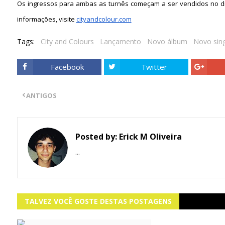
Os ingressos para ambas as turnês começam a ser vendidos no dia 
informações, visite
cityandcolour.com
Tags:
City and Colours
Lançamento
Novo álbum
Novo sing
Facebook
Twitter
ANTIGOS
Posted by:
Erick M Oliveira
...
TALVEZ VOCÊ GOSTE DESTAS POSTAGENS