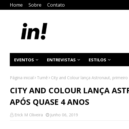
Home
Sobre
Contato
EVENTOS
ENTREVISTAS
ESTILOS
Página inicial
Turnê
City and Colour lança Astronaut, primeiro
CITY AND COLOUR LANÇA AST
APÓS QUASE 4 ANOS
Erick M Oliveira
Junho 06, 2019