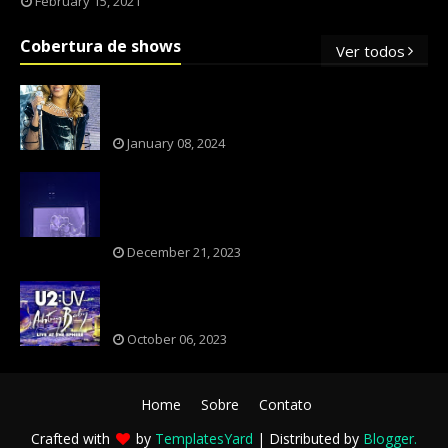
February 15, 2021
Cobertura de shows
Ver todos
OS SHOWS INTERNACIONAIS MAIS
PEDIDOS NO BRASIL, SEGUNDO FLESCH!
January 08, 2024
NXZERO FAZ SHOW INESQUECÍVEL,
MARCANTE E FAZ O PÚBLICO REVIVER A
ADOLESCÊNCIA
December 21, 2023
A BANDA U2 CAIU NA PILHA DOS FÃS
NOSTÁLGICOS?
October 06, 2023
Home
Sobre
Contato
Crafted with
by
TemplatesYard
| Distributed by
Blogger
.