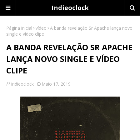
Indieoclock
Página inicial
vídeo
A banda revelação Sr Apache lança novo
single e vídeo clipe
A BANDA REVELAÇÃO SR APACHE
LANÇA NOVO SINGLE E VÍDEO
CLIPE
indieoclock
Maio 17, 2019