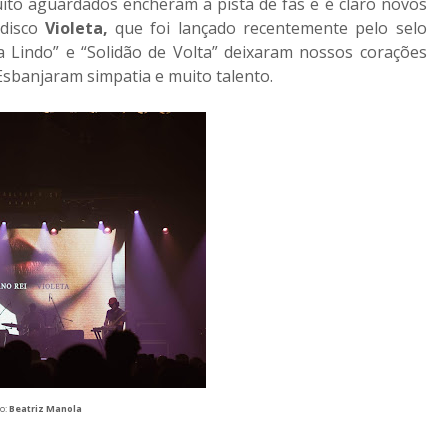
ito aguardados encheram a pista de fãs e é claro novos
 disco
Violeta,
que foi lançado recentemente pelo selo
a Lindo” e “Solidão de Volta” deixaram nossos corações
 Esbanjaram simpatia e muito talento.
to:
B
eatriz Manola