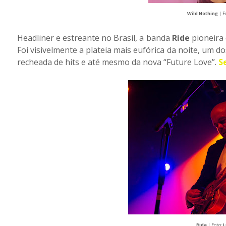
Wild Nothing
| F
Headliner e estreante no Brasil, a banda
Ride
pioneira
Foi visivelmente a plateia mais eufórica da noite, um d
recheada de hits e até mesmo da nova “Future Love”.
S
Ride
| Foto:
L