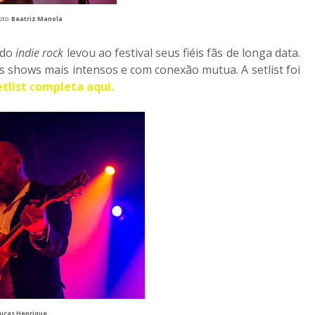
oto:
Beatriz Manola
 do
indie rock
levou ao festival seus fiéis fãs de longa data.
os shows mais intensos e com conexão mutua. A setlist foi
etlist completa aqui.
ucas Henrique