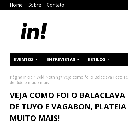
Home
Sobre
Contato
EVENTOS
ENTREVISTAS
ESTILOS
Página inicial
Wild Nothing
Veja como foi o Balaclava Fest: Te
de Ride e muito mais!
VEJA COMO FOI O BALACLAVA 
DE TUYO E VAGABON, PLATEIA 
MUITO MAIS!