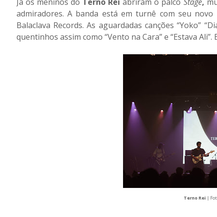
Já os meninos do
Terno Rei
abriram o palco
Stage
,
mu
admiradores. A banda está em turnê com seu novo
Balaclava Records. As aguardadas canções “Yoko” “Di
quentinhos assim como “Vento na Cara” e “Estava Ali”.
Terno Rei
| Fo