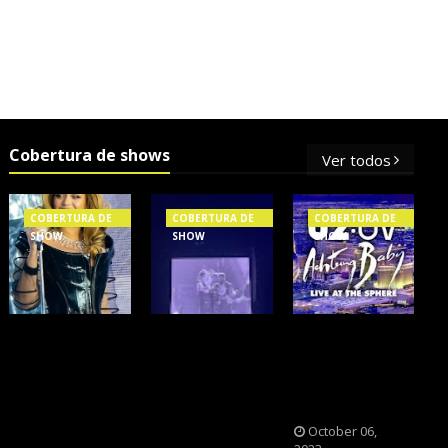
Cobertura de shows
Ver todos
COBERTURA DE
COBERTURA DE
COBERTURA DE
SHOW
SHOW
SHOW
OS SHOWS
NXZERO FAZ
A BANDA U2
INTERNACIONAIS
SHOW
CAIU NA PILHA
MAIS PEDIDOS
INESQUECÍVEL,
DOS FÃS
NO BRASIL,
MARCANTE E
NOSTÁLGICOS?
SEGUNDO
FAZ O PÚBLICO
October 06,