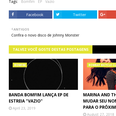
Tags:
Bomfim
EP
Vazio
Facebook
Twitter
ANTIGOS
Confira o novo disco de Johnny Monster
TALVEZ VOCÊ GOSTE DESTAS POSTAGENS
BOMFIM
BOMBAY BICYCLE C
BANDA BOMFIM LANÇA EP DE
MARINA AND TH
ESTREIA "VAZIO"
MUDAR SEU NOM
PARA O PRÓXI
April 23, 2019
August 27, 2018