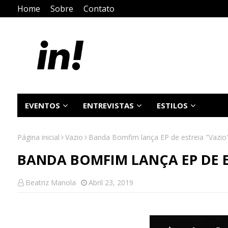
Home
Sobre
Contato
EVENTOS
ENTREVISTAS
ESTILOS
Página inicial
Vazio
Banda Bomfim lança EP de estreia "Vazio
BANDA BOMFIM LANÇA EP DE E
Beatriz Manola
Abril 23, 2019