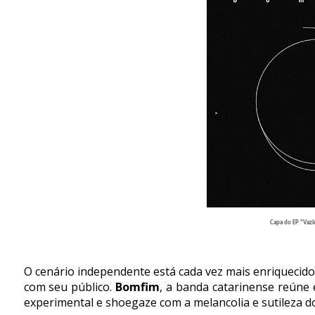
Capa do EP "Vazi
O cenário independente está cada vez mais enriquecid
com seu público.
Bomfim
, a banda catarinense reúne
experimental e shoegaze com a melancolia e sutileza d