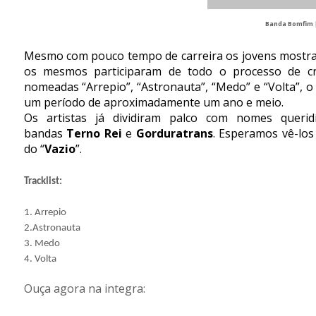
Banda Bomfim |
Mesmo com pouco tempo de carreira os jovens mostram 
os mesmos participaram de todo o processo de cri
nomeadas “Arrepio”, “Astronauta”, “Medo” e “Volta”, 
um período de aproximadamente um ano e meio.
Os artistas já dividiram palco com nomes queri
bandas
Terno Rei
e
Gorduratrans
. Esperamos vê-lo
do “
Vazio
”.
Tracklist:
1. Arrepio 
2.Astronauta

3. Medo 
4. Volta  
Ouça agora na integra: