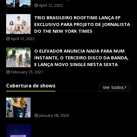
April 12, 2022
TRIO BRASILEIRO ROOFTIME LANÇA EP
EXCLUSIVO PARA PROJETO DE JORNALISTA
DO THE NEW YORK TIMES
April 12, 2022
O ELEVADOR ANUNCIA NADA PARA NUM
INSTANTE, O TERCEIRO DISCO DA BANDA,
E LANÇA NOVO SINGLE NESTA SEXTA
February 15, 2021
Cobertura de shows
Ver todos
OS SHOWS INTERNACIONAIS MAIS
PEDIDOS NO BRASIL, SEGUNDO FLESCH!
January 08, 2024
NXZERO FAZ SHOW INESQUECÍVEL,
MARCANTE E FAZ O PÚBLICO REVIVER A