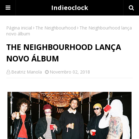
Indieoclock
Página inicial
The Neighbourhood
The Neighbourhood lança
novo álbum
THE NEIGHBOURHOOD LANÇA
NOVO ÁLBUM
Beatriz Manola
Novembro 02, 2018