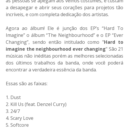
as pessoas se apegam aos velhos costumes, e custam
a desapegar e abrir seus corações para projetos tão
incríveis, e com completa dedicação dos artistas.
Agora ao álbum! Ele é junção dos EP’s “Hard To
Imagine” o álbum “The Neighbourhood” e o EP “Ever
Changing”, sendo então intitulado como "
Hard to
imagine the neighbourhood ever changing
" São 21
músicas não inéditas porém as melhores selecionadas
dos últimos trabalhos da banda, onde você poderá
encontrar a verdadeira essência da banda.
Essas são as faixas:
1. Dust
2. Kill Us (feat. Denzel Curry)
3. 24/7
4. Scary Love
5. Softcore