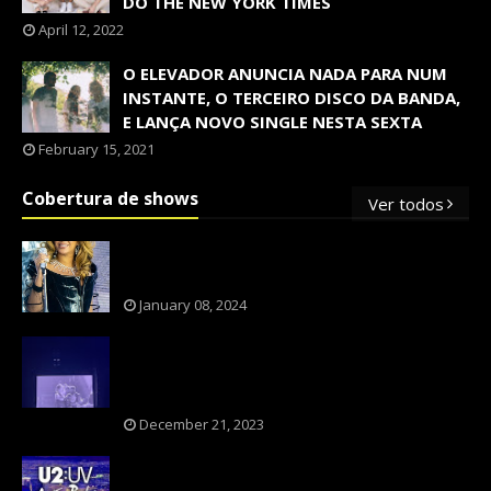
DO THE NEW YORK TIMES
April 12, 2022
O ELEVADOR ANUNCIA NADA PARA NUM
INSTANTE, O TERCEIRO DISCO DA BANDA,
E LANÇA NOVO SINGLE NESTA SEXTA
February 15, 2021
Cobertura de shows
Ver todos
OS SHOWS INTERNACIONAIS MAIS
PEDIDOS NO BRASIL, SEGUNDO FLESCH!
January 08, 2024
NXZERO FAZ SHOW INESQUECÍVEL,
MARCANTE E FAZ O PÚBLICO REVIVER A
ADOLESCÊNCIA
December 21, 2023
A BANDA U2 CAIU NA PILHA DOS FÃS