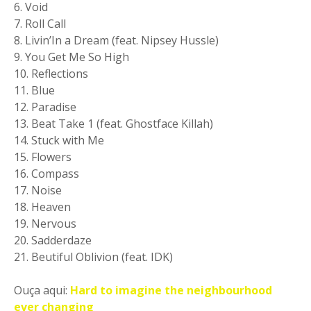
6. Void
7. Roll Call
8. Livin’In a Dream (feat. Nipsey Hussle)
9. You Get Me So High
10. Reflections
11. Blue
12. Paradise
13. Beat Take 1 (feat. Ghostface Killah)
14. Stuck with Me
15. Flowers
16. Compass
17. Noise
18. Heaven
19. Nervous
20. Sadderdaze
21. Beutiful Oblivion (feat. IDK)
Ouça aqui:
Hard to imagine the neighbourhood
ever changing