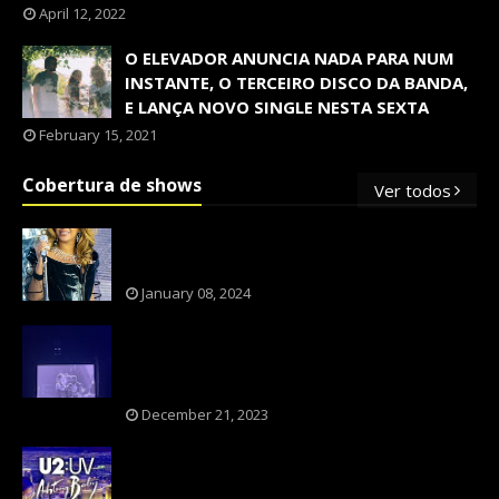
April 12, 2022
O ELEVADOR ANUNCIA NADA PARA NUM
INSTANTE, O TERCEIRO DISCO DA BANDA,
E LANÇA NOVO SINGLE NESTA SEXTA
February 15, 2021
Cobertura de shows
Ver todos
OS SHOWS INTERNACIONAIS MAIS
PEDIDOS NO BRASIL, SEGUNDO FLESCH!
January 08, 2024
NXZERO FAZ SHOW INESQUECÍVEL,
MARCANTE E FAZ O PÚBLICO REVIVER A
ADOLESCÊNCIA
December 21, 2023
A BANDA U2 CAIU NA PILHA DOS FÃS
NOSTÁLGICOS?