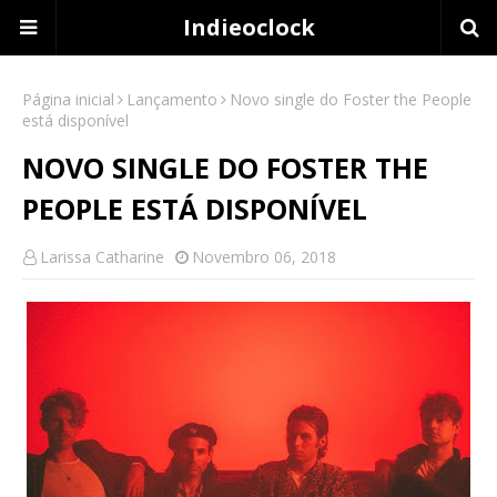
Indieoclock
Página inicial
Lançamento
Novo single do Foster the People
está disponível
NOVO SINGLE DO FOSTER THE
PEOPLE ESTÁ DISPONÍVEL
Larissa Catharine
Novembro 06, 2018