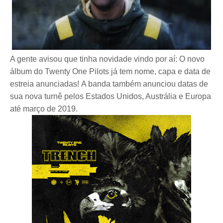
A gente avisou que tinha novidade vindo por aí: O novo
álbum do Twenty One Pilots já tem nome, capa e data de
estreia anunciadas!
A banda também anunciou datas de
sua nova turnê pelos Estados Unidos, Austrália e Europa
até março de 2019.