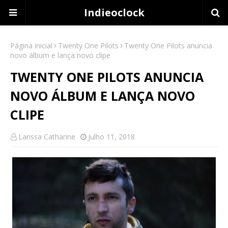
Indieoclock
Página inicial
Twenty One Pilots
Twenty One Pilots anuncia
novo álbum e lança novo clipe
TWENTY ONE PILOTS ANUNCIA
NOVO ÁLBUM E LANÇA NOVO
CLIPE
Larissa Catharine
Julho 11, 2018