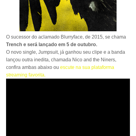
O sucessor do aclamado Blurryface, de 2015, se chama
Trench e será lançado em 5 de outubro.
O novo single, Jumpsuit, já ganhou seu clipe e a banda
lançou outra inedita, chamada Nico and the Niners,
confira ambas abaixo ou
escute na sua plataforma
streaming favorita.