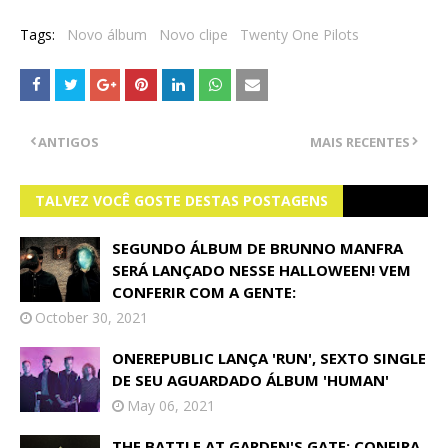
Tags:
Novo álbum
Novo clipe
Twenty One Pilots
ANTIGOS
MAIS RECENTES
TALVEZ VOCÊ GOSTE DESTAS POSTAGENS
SEGUNDO ÁLBUM DE BRUNNO MANFRA
SERÁ LANÇADO NESSE HALLOWEEN! VEM
CONFERIR COM A GENTE:
October 30, 2021
ONEREPUBLIC LANÇA 'RUN', SEXTO SINGLE
DE SEU AGUARDADO ÁLBUM 'HUMAN'
May 06, 2021
THE BATTLE AT GARDEN'S GATE: CONFIRA