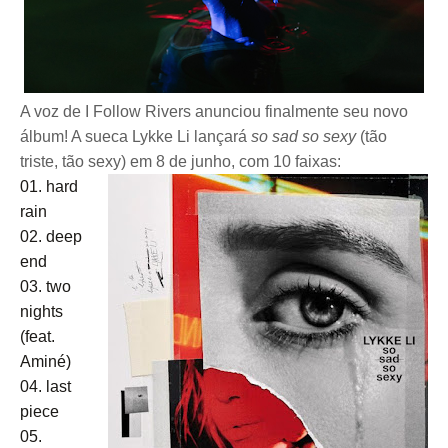
A voz de I Follow Rivers anunciou finalmente seu novo
álbum! A sueca Lykke Li lançará
so sad so sexy
(tão
triste, tão sexy) em 8 de junho, com 10 faixas:
01. hard
rain
02. deep
end
03. two
nights
(feat.
Aminé)
04. last
piece
05.