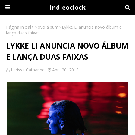
Indieoclock
Página inicial
Novo álbum
Lykke Li anuncia novo álbum e
lança duas faixas
LYKKE LI ANUNCIA NOVO ÁLBUM
E LANÇA DUAS FAIXAS
Larissa Catharine
Abril 20, 2018