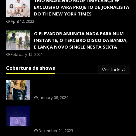
TRIO BRASILEIRO ROOFTIME LANÇA EP
EXCLUSIVO PARA PROJETO DE JORNALISTA
DO THE NEW YORK TIMES
April 12, 2022
O ELEVADOR ANUNCIA NADA PARA NUM
INSTANTE, O TERCEIRO DISCO DA BANDA,
E LANÇA NOVO SINGLE NESTA SEXTA
February 15, 2021
Cobertura de shows
Ver todos
OS SHOWS INTERNACIONAIS MAIS
PEDIDOS NO BRASIL, SEGUNDO FLESCH!
January 08, 2024
NXZERO FAZ SHOW INESQUECÍVEL,
MARCANTE E FAZ O PÚBLICO REVIVER A
ADOLESCÊNCIA
December 21, 2023