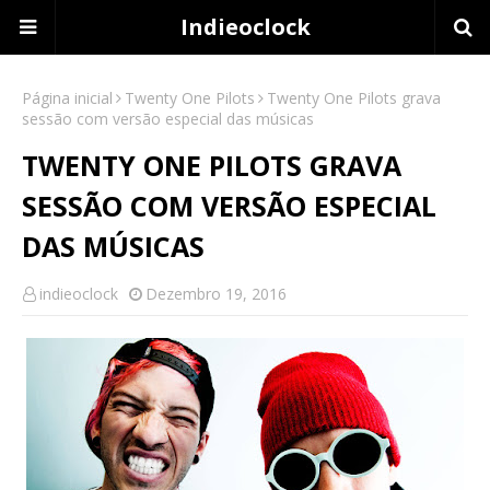
Indieoclock
Página inicial
Twenty One Pilots
Twenty One Pilots grava
sessão com versão especial das músicas
TWENTY ONE PILOTS GRAVA
SESSÃO COM VERSÃO ESPECIAL
DAS MÚSICAS
indieoclock
Dezembro 19, 2016