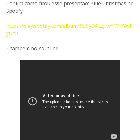
Confira como ficou esse presentão: Blue Christmas no
Spotify
https://play.spotify.com/album/6U5yOALzJfwYfMPYwF
yUzB
E também no Youtube