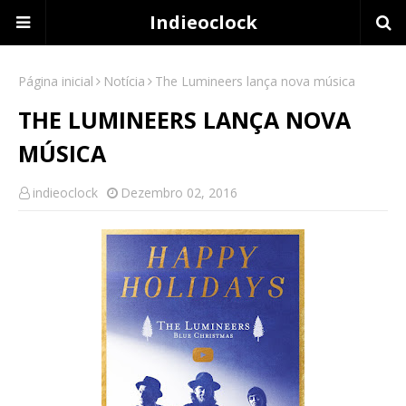
Indieoclock
Página inicial
Notícia
The Lumineers lança nova música
THE LUMINEERS LANÇA NOVA
MÚSICA
indieoclock
Dezembro 02, 2016