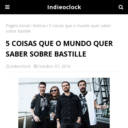
Indieoclock
Página inicial
Notícia
5 coisas que o mundo quer saber
sobre Bastille
5 COISAS QUE O MUNDO QUER
SABER SOBRE BASTILLE
indieoclock
Outubro 07, 2016