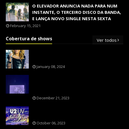
O ELEVADOR ANUNCIA NADA PARA NUM
INSTANTE, O TERCEIRO DISCO DA BANDA,
E LANÇA NOVO SINGLE NESTA SEXTA
February 15, 2021
Cobertura de shows
Ver todos
OS SHOWS INTERNACIONAIS MAIS
PEDIDOS NO BRASIL, SEGUNDO FLESCH!
January 08, 2024
NXZERO FAZ SHOW INESQUECÍVEL,
MARCANTE E FAZ O PÚBLICO REVIVER A
ADOLESCÊNCIA
December 21, 2023
A BANDA U2 CAIU NA PILHA DOS FÃS
NOSTÁLGICOS?
October 06, 2023