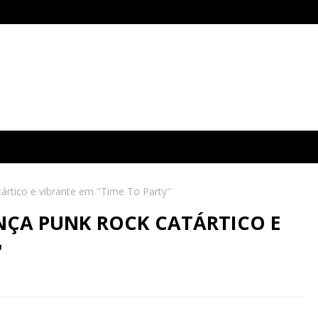
atártico e vibrante em "Time To Party"
NÇA PUNK ROCK CATÁRTICO E
"