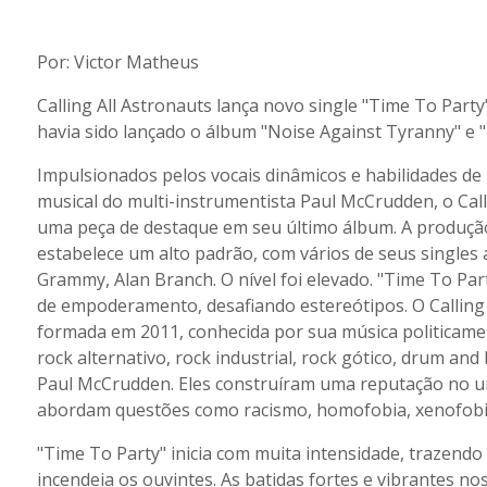
Por: Victor Matheus
Calling All Astronauts lança novo single "Time To Part
havia sido lançado o álbum "Noise Against Tyranny" e "
Impulsionados pelos vocais dinâmicos e habilidades d
musical do multi-instrumentista Paul McCrudden, o Call
uma peça de destaque em seu último álbum. A produção 
estabelece um alto padrão, com vários de seus singles 
Grammy, Alan Branch. O nível foi elevado. "Time To P
de empoderamento, desafiando estereótipos. O Calling
formada em 2011, conhecida por sua música politicam
rock alternativo, rock industrial, rock gótico, drum and
Paul McCrudden. Eles construíram uma reputação no un
abordam questões como racismo, homofobia, xenofobia 
"Time To Party" inicia com muita intensidade, trazendo
incendeia os ouvintes. As batidas fortes e vibrantes no