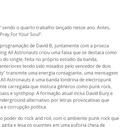
y" sendo o quarto trabalho lançado nesse ano. Antes,
Pray For Your Soul".
e programação de David B, juntamente com a proeza
ing All Astronauts criou uma faixa que se destaca como
do single, feita no próprio estúdio da banda,
anteriores tendo sido mixados pelo vencedor de dois
arty" transmite uma energia contagiante, uma mensagem
 All Astronauts é uma banda londrina de electropunk
ente carregada que mistura gêneros como punk rock,
 bass e synthpop. A formação atual inclui David Bury e
derground alternativo por letras provocativas que
e corrupção política.
 o poder do rock and roll, com o ambiente punk rock que
s agita e leva os ouvintes em uma euforia cheia de