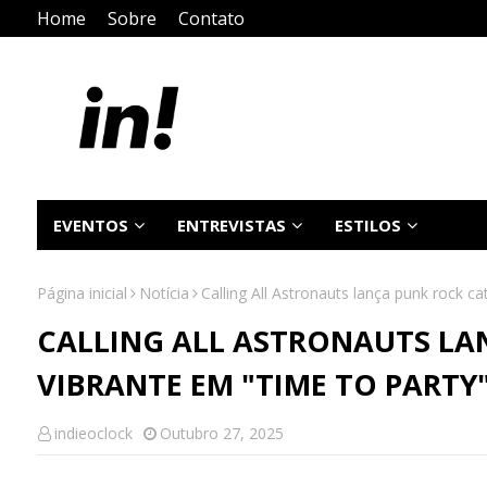
Home
Sobre
Contato
EVENTOS
ENTREVISTAS
ESTILOS
Página inicial
Notícia
Calling All Astronauts lança punk rock c
CALLING ALL ASTRONAUTS LA
VIBRANTE EM "TIME TO PARTY
indieoclock
Outubro 27, 2025