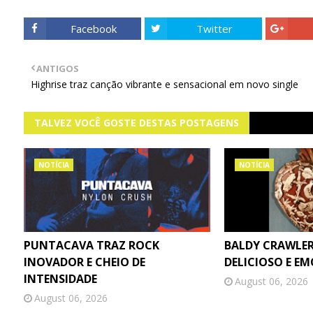
Facebook
Twitter
ANTIGOS
Highrise traz canção vibrante e sensacional em novo single
TALVEZ VOCÊ GOSTE DESTAS POSTAGENS
NOTÍCIA
NOTÍCIA
PUNTACAVA TRAZ ROCK
BALDY CRAWLER
INOVADOR E CHEIO DE
DELICIOSO E E
INTENSIDADE
August 06, 2026
August 06, 2026