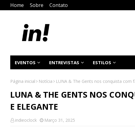
Home
Sobre
Contato
EVENTOS
ENTREVISTAS
ESTILOS
Página inicial
Notícia
LUNA & The Gents nos conquista com fa
LUNA & THE GENTS NOS CONQ
E ELEGANTE
indieoclock
Março 31, 2025