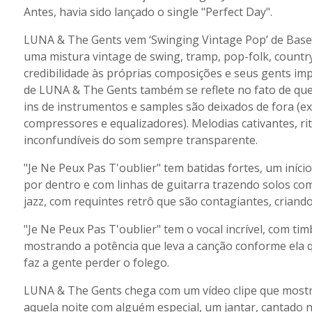
Antes, havia sido lançado o single "Perfect Day".
LUNA & The Gents vem ‘Swinging Vintage Pop’ de Basel/
uma mistura vintage de swing, tramp, pop-folk, countr
credibilidade às próprias composições e seus gents imp
de LUNA & The Gents também se reflete no fato de que 
ins de instrumentos e samples são deixados de fora (e
compressores e equalizadores). Melodias cativantes, rit
inconfundíveis do som sempre transparente.
"Je Ne Peux Pas T'oublier" tem batidas fortes, um iníc
por dentro e com linhas de guitarra trazendo solos c
jazz, com requintes retrô que são contagiantes, cria
"Je Ne Peux Pas T'oublier" tem o vocal incrível, com ti
mostrando a potência que leva a canção conforme ela 
faz a gente perder o folego.
LUNA & The Gents chega com um vídeo clipe que mostra
aquela noite com alguém especial, um jantar, cantado 