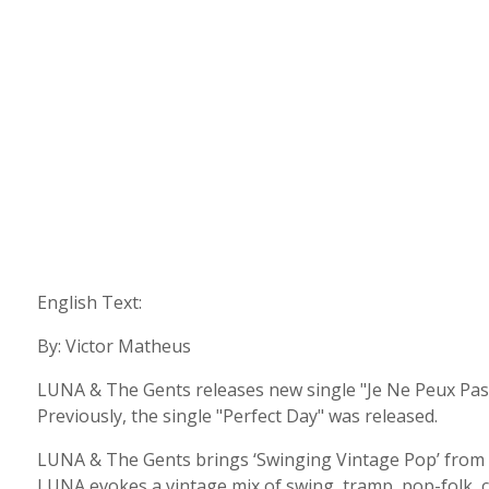
English Text:
By: Victor Matheus
LUNA & The Gents releases new single "Je Ne Peux Pas T
Previously, the single "Perfect Day" was released.
LUNA & The Gents brings ‘Swinging Vintage Pop’ from B
LUNA evokes a vintage mix of swing, tramp, pop-folk, 