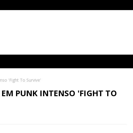
so 'Fight To Survive'
 EM PUNK INTENSO 'FIGHT TO