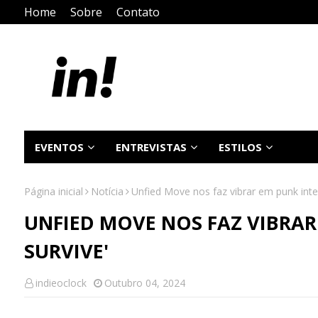
Home
Sobre
Contato
EVENTOS
ENTREVISTAS
ESTILOS
Página inicial
Notícia
Unfied Move nos faz vibrar em punk inten
UNFIED MOVE NOS FAZ VIBRAR
SURVIVE'
indieoclock
Outubro 04, 2024