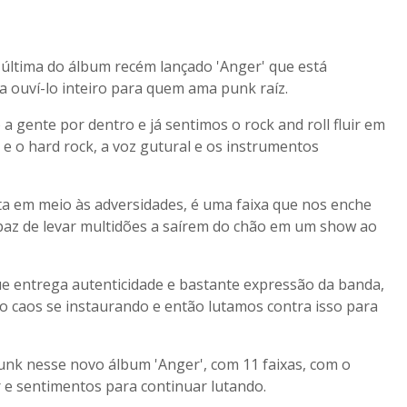
a última do álbum recém lançado 'Anger' que está
a ouví-lo inteiro para quem ama punk raíz.
o a gente por dentro e já sentimos o rock and roll fluir em
 e o hard rock, a voz gutural e os instrumentos
 luta em meio às adversidades, é uma faixa que nos enche
apaz de levar multidões a saírem do chão em um show ao
que entrega autenticidade e bastante expressão da banda,
o caos se instaurando e então lutamos contra isso para
unk nesse novo álbum 'Anger', com 11 faixas, com o
r e sentimentos para continuar lutando.