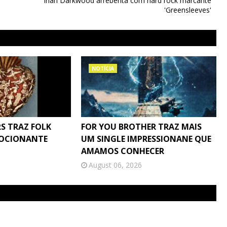
Irian Darkwood arrebenta com hard rock marcante
'Greensleeves'
NOTÍCIA
S TRAZ FOLK
FOR YOU BROTHER TRAZ MAIS
MOCIONANTE
UM SINGLE IMPRESSIONANE QUE
AMAMOS CONHECER
August 06, 2026