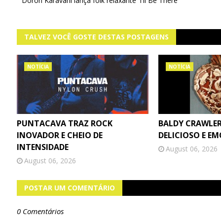
Doron Karavani lança folk relaxante 'I'll Be There'
TALVEZ VOCÊ GOSTE DESTAS POSTAGENS
NOTÍCIA
NOTÍCIA
PUNTACAVA TRAZ ROCK
BALDY CRAWLER
INOVADOR E CHEIO DE
DELICIOSO E E
INTENSIDADE
August 06, 2026
August 06, 2026
POSTAR UM COMENTÁRIO
0 Comentários