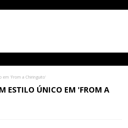
 em 'From a Chiringuito'
M ESTILO ÚNICO EM 'FROM A