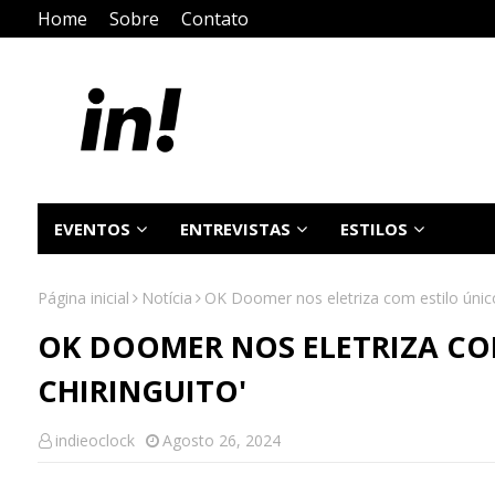
Home
Sobre
Contato
EVENTOS
ENTREVISTAS
ESTILOS
Página inicial
Notícia
OK Doomer nos eletriza com estilo único
OK DOOMER NOS ELETRIZA CO
CHIRINGUITO'
indieoclock
Agosto 26, 2024