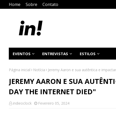
Home
Sobre
Contato
EVENTOS
ENTREVISTAS
ESTILOS
Página inicial
Notícia
Jeremy Aaron e sua autêntica e impactan
JEREMY AARON E SUA AUTÊNTI
DAY THE INTERNET DIED"
indieoclock
Fevereiro 05, 2024