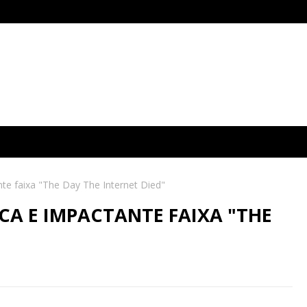
te faixa "The Day The Internet Died"
CA E IMPACTANTE FAIXA "THE