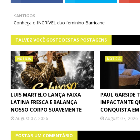
ANTIGOS
Conheça o INCRÍVEL duo feminino Barricane!
TALVEZ VOCÊ GOSTE DESTAS POSTAGENS
NOTÍCIA
NOTÍCIA
LUIS MARTELO LANÇA FAIXA
PAUL GARSIDE 
LATINA FRESCA E BALANÇA
IMPACTANTE Q
NOSSO CORPO SUAVEMENTE
CONQUISTA EM
August 07, 2026
August 07, 2026
POSTAR UM COMENTÁRIO