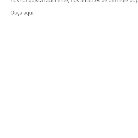
nos conquista facilmente, nós amantes de um indie pop
Ouça aqui: