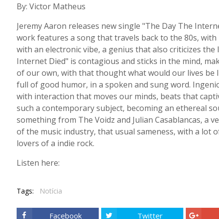
By: Victor Matheus
Jeremy Aaron releases new single "The Day The Internet
work features a song that travels back to the 80s, wit
with an electronic vibe, a genius that also criticizes t
Internet Died" is contagious and sticks in the mind, maki
of our own, with that thought what would our lives be lik
full of good humor, in a spoken and sung word. Ingenio
with interaction that moves our minds, beats that capti
such a contemporary subject, becoming an ethereal sou
something from The Voidz and Julian Casablancas, a ver
of the music industry, that usual sameness, with a lot o
lovers of a indie rock.
Listen here:
Tags:
Notícia
Facebook
Twitter