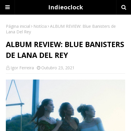
Indieoclock
Página inicial
Notícia
ALBUM REVIEW: Blue Banisters de
Lana Del Rey
ALBUM REVIEW: BLUE BANISTERS
DE LANA DEL REY
Igor Ferreira
Outubro 23, 2021