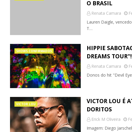
O BRASIL
Renata Camara
F
Lauren Daigle, vencedo
T…
HIPPIE SABOTA
SHOWS CONFIRMADOS
DREAMS TOUR"!
Renata Camara
F
Donos do hit "Devil Ey
VICTOR LOU É 
VICTOR LOU
DORITOS
Erick M Oliveira
Fe
Imagem: Diego Jarschel