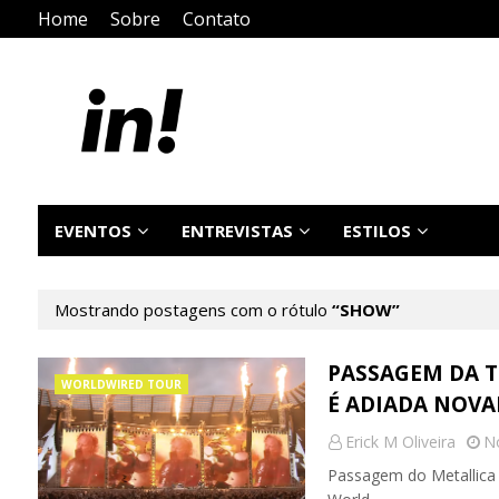
Home
Sobre
Contato
EVENTOS
ENTREVISTAS
ESTILOS
Mostrando postagens com o rótulo
SHOW
PASSAGEM DA T
WORLDWIRED TOUR
É ADIADA NOV
Erick M Oliveira
N
Passagem do Metallica 