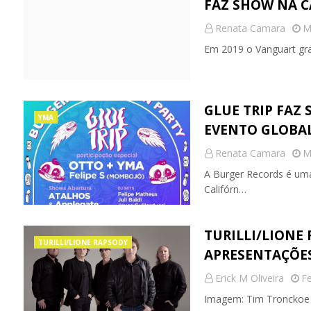
FAZ SHOW NA C
Renata Camara
M
Em 2019 o Vanguart gra
GLUE TRIP FAZ 
YMA
EVENTO GLOBAL
Renata Camara
M
A Burger Records é uma
Califórn…
TURILLI/LIONE
TURILLI/LIONE RAPSODY
APRESENTAÇÕES
Erick M Oliveira
Fe
Imagem: Tim Tronckoe 