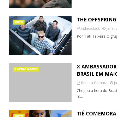
THE OFFSPRING
SHOW
indieoclock
Janeir
Por: Tati Teixeira O gr
X AMBASSADORS
X AMBASSADORS
BRASIL EM MAI
Renata Camara
J
Chegou a hora do Brasi
m…
TIÊ COMEMORA 
SHOW