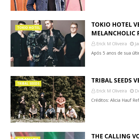
TOKIO HOTEL V
TOKIO HOTEL
MELANCHOLIC 
Erick M Oliveira
Ja
Após 5 anos de sua últ
TRIBAL SEEDS V
TRIBAL SEEDS
Erick M Oliveira
D
Créditos: Alicia Hauf R
THE CALLING VO