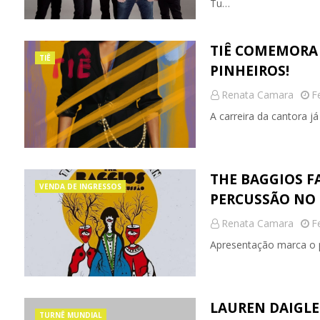
Tu…
TIÊ COMEMORA 
TIÊ
PINHEIROS!
Renata Camara
F
A carreira da cantora j
THE BAGGIOS F
VENDA DE INGRESSOS
PERCUSSÃO NO 
Renata Camara
F
Apresentação marca o 
LAUREN DAIGLE
TURNÊ MUNDIAL