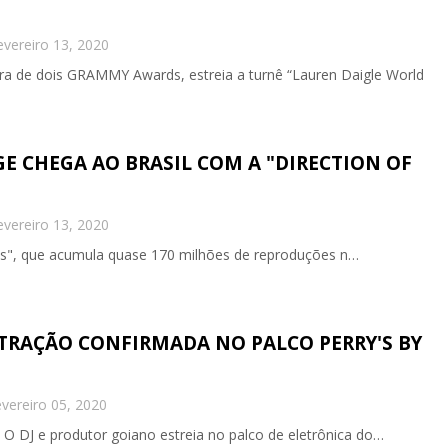
evereiro 13, 2020
ra de dois GRAMMY Awards, estreia a turnê “Lauren Daigle World
GE CHEGA AO BRASIL COM A "DIRECTION OF
evereiro 13, 2020
es", que acumula quase 170 milhões de reproduções n…
ATRAÇÃO CONFIRMADA NO PALCO PERRY'S BY
vereiro 05, 2020
 O DJ e produtor goiano estreia no palco de eletrônica do…