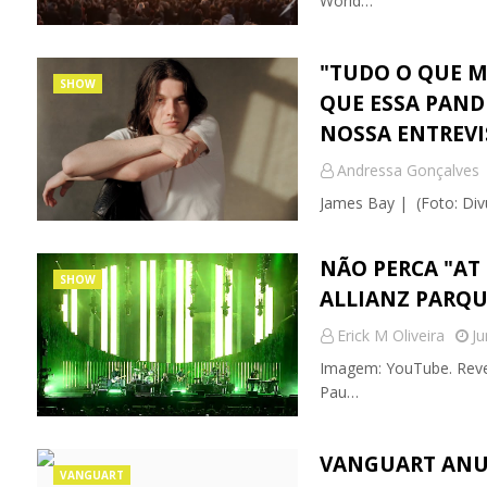
World…
"TUDO O QUE ME
SHOW
QUE ESSA PAND
NOSSA ENTREVI
Andressa Gonçalves
James Bay | (Foto: Divu
NÃO PERCA "AT
SHOW
ALLIANZ PARQU
Erick M Oliveira
Ju
Imagem: YouTube. Reve
Pau…
VANGUART ANU
VANGUART