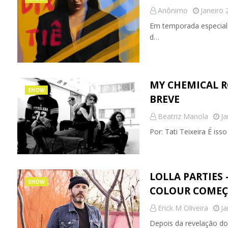
Anônimo
Janeiro 
Em temporada especial,
d…
MY CHEMICAL 
SHOW
BREVE
Beatriz Manola
Ja
Por: Tati Teixeira É i
LOLLA PARTIES 
SHOW
COLOUR COMEÇ
Erick M Oliveira
Ja
Depois da revelação do